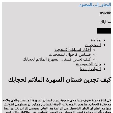
التجاوز إلى المحتوى
stylelik
ستايلك
القائمة
موضة
للمحجبات
أفكار لستايلك كمحجبة
فساتين كاجوال للمحجبات
كيف تجدين فستان السهرة الملائم لحجابك
بيان الخصوصية
للتواصل معنا
كيف تجدين فستان السهرة الملائم لحجابك
كل فتاة محجبة تعرف جيدا مدى صعوبة ايجاد فستان السهرة المناسب والذي يتلاءم
مع فكرة الحجاب. هنا بعض الموديلات الأنيقة لفساتين ممكن ان تستلهمي اطلالتك
منها مع العلم ان الوان الباستيل هي الرائجة هذا العام. نصيحتي لك ان تختاري أيضا
حجاب بألوان محايدة ليبقى الفستان هو العنصر الأساسي في اطلالتك. ولكن انتبهي