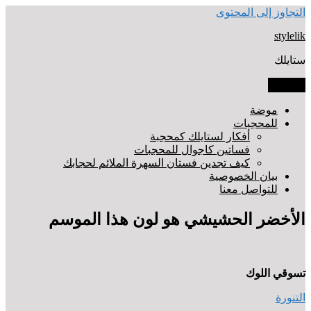
التجاوز إلى المحتوى
stylelik
ستايلك
القائمة
موضة
للمحجبات
أفكار لستايلك كمحجبة
فساتين كاجوال للمحجبات
كيف تجدين فستان السهرة الملائم لحجابك
بيان الخصوصية
للتواصل معنا
الأخضر الحشيشي هو لون هذا الموسم
تسوقي
اللوك
التنورة