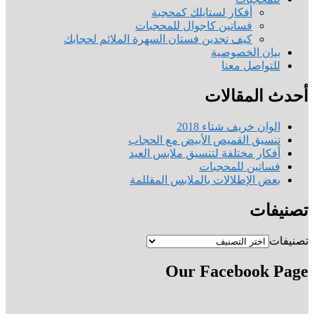
أفكار لستايلك كمحجبة
فساتين كاجوال للمحجبات
كيف تجدين فستان السهرة الملائم لحجابك
بيان الخصوصية
للتواصل معنا
أحدث المقالات
الوان خريف شتاء 2018
تنسيق القميص الأبيض مع الحجاب
أفكار مختلفة لتنسيق ملابس العيد
فساتين للمحجبات
بعض الإطلالات بالملابس المقللمة
تصنيفات
تصنيفات
Our Facebook Page