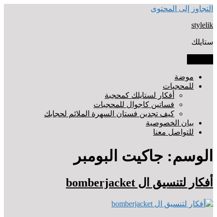
التجاوز إلى المحتوى
stylelik
ستايلك
القائمة
موضة
للمحجبات
أفكار لستايلك كمحجبة
فساتين كاجوال للمحجبات
كيف تجدين فستان السهرة الملائم لحجابك
بيان الخصوصية
للتواصل معنا
الوسم: جاكيت البومبر
أفكار لتنسيق ال bomberjacket