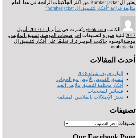
يعتبر ال Bomber jacket من اكثر الجاكيتات الرائجة في هذا العام.
متابعة قراءة
“أفكار لتنسيق ال bomberjacket”
الكاتب
stylelik.com
نُشرت في
2. أبريل 2017
17. أبريل
2017
البنية
صورة
التصنيفات
اخر صيحات الموضة
,
تنسيق الملابس
,
موضة
الوسوم
جاكيت البومبر
اترك تعليقًا
على أفكار لتنسيق ال
bomberjacket
أحدث المقالات
الوان خريف شتاء 2018
تنسيق القميص الأبيض مع الحجاب
أفكار مختلفة لتنسيق ملابس العيد
فساتين للمحجبات
بعض الإطلالات بالملابس المقللمة
تصنيفات
تصنيفات
Our Facebook Page