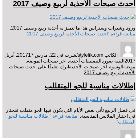
احدث صيحات الأحذية لربيع وصيف 2017
ورود وشبرات وستراس هذا ما تتميز به أحذية ربيع وصيف 2017.
متابعة قراءة
“احدث صيحات الأحذية لربيع وصيف 2017”
الكاتب
stylelik.com
نُشرت في
22. مارس 2017
17. أبريل
2017
البنية
صورة
التصنيفات
أحذية
,
اخر صيحات الموضة
,
موضة
الوسوم
اخر صيحات الأحذية
اترك تعليقًا
على احدث صيحات
الأحذية لربيع وصيف 2017
إطلالات مناسبة للجو المتقللب
في فصل الربيع تأتي بعض الأيام التي يكون فيها الجو متقلب فنحتار
في اختيار الملابس المناسبة.
متابعة قراءة
“إطلالات مناسبة للجو
المتقللب”