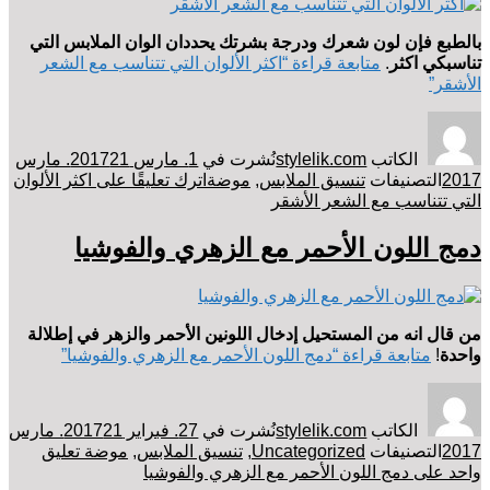
بالطبع
فإن
لون
شعرك
ودرجة
بشرتك
يحددان
الوان
الملابس
التي
تناسبكي اكثر
.
متابعة قراءة
“اكثر الألوان التي تتناسب مع الشعر
الأشقر”
الكاتب
stylelik.com
نُشرت في
1. مارس 2017
21. مارس
2017
التصنيفات
تنسيق الملابس
,
موضة
اترك تعليقًا
على اكثر الألوان
التي تتناسب مع الشعر الأشقر
دمج اللون الأحمر مع الزهري والفوشيا
من
قال
انه
من
المستحيل
إدخال
اللونين
الأحمر
والزهر
في
إطلالة
واحدة
!
متابعة قراءة
“دمج اللون الأحمر مع الزهري والفوشيا”
الكاتب
stylelik.com
نُشرت في
27. فبراير 2017
21. مارس
2017
التصنيفات
Uncategorized
,
تنسيق الملابس
,
موضة
تعليق
واحد
على دمج اللون الأحمر مع الزهري والفوشيا