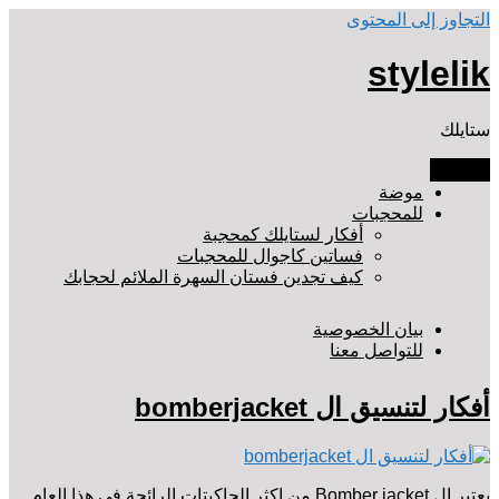
التجاوز إلى المحتوى
stylelik
ستايلك
القائمة
موضة
للمحجبات
أفكار لستايلك كمحجبة
فساتين كاجوال للمحجبات
كيف تجدين فستان السهرة الملائم لحجابك
بيان الخصوصية
للتواصل معنا
أفكار لتنسيق ال bomberjacket
يعتبر ال Bomber jacket من اكثر الجاكيتات الرائجة في هذا العام.