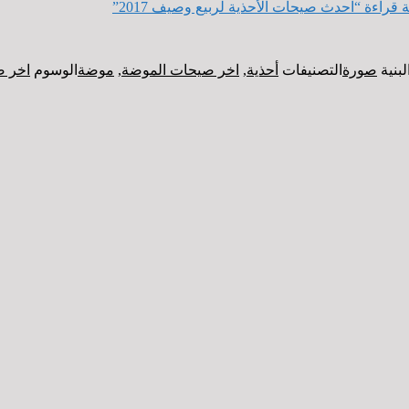
ة قراءة
“احدث صيحات الأحذية لربيع وصيف 2017”
لبنية
صورة
التصنيفات
أحذية
,
اخر صيحات الموضة
,
موضة
الوسوم
اخر ص