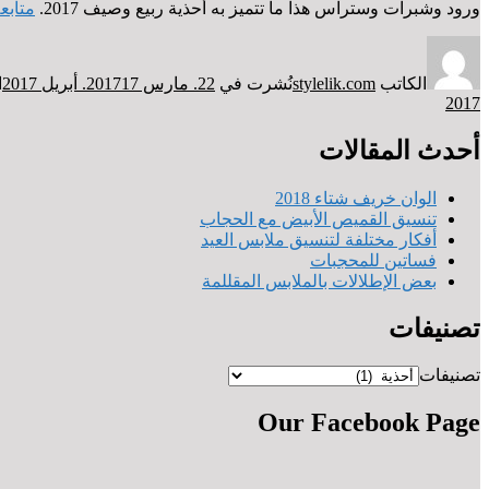
ورود وشبرات وستراس هذا ما تتميز به أحذية ربيع وصيف 2017.
متابع
الكاتب
stylelik.com
نُشرت في
22. مارس 2017
17. أبريل 2017
ا
2017
أحدث المقالات
الوان خريف شتاء 2018
تنسيق القميص الأبيض مع الحجاب
أفكار مختلفة لتنسيق ملابس العيد
فساتين للمحجبات
بعض الإطلالات بالملابس المقللمة
تصنيفات
تصنيفات
Our Facebook Page