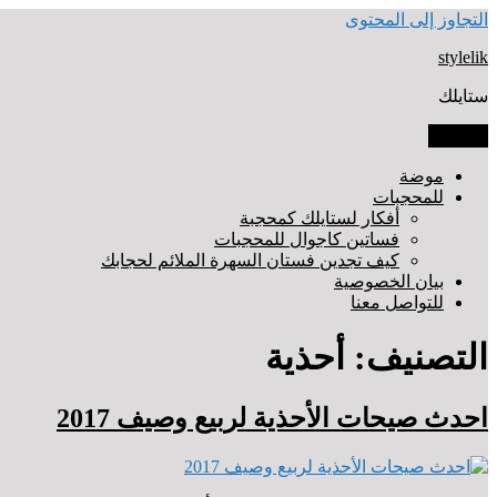
التجاوز إلى المحتوى
stylelik
ستايلك
القائمة
موضة
للمحجبات
أفكار لستايلك كمحجبة
فساتين كاجوال للمحجبات
كيف تجدين فستان السهرة الملائم لحجابك
بيان الخصوصية
للتواصل معنا
التصنيف: أحذية
احدث صيحات الأحذية لربيع وصيف 2017